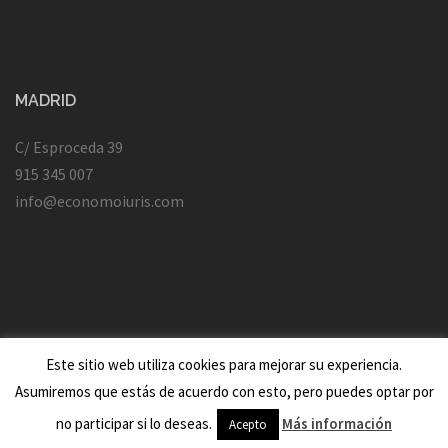
MADRID
C/ Esproceda 39
915 345 007
info@economoiuris.com
Este sitio web utiliza cookies para mejorar su experiencia.
Creado con WordPress
|
Tema:
Sydney
por aThemes.
Asumiremos que estás de acuerdo con esto, pero puedes optar por
no participar si lo deseas.
Más información
Acepto
Vic Beasley Jersey